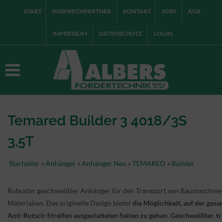
START
ANSPRECHPARTNER
KONTAKT
JOBS
AGB
IMPRESSUM
DATENSCHUTZ
LOGIN
Temared Builder 3 4018/3S
3,5T
Startseite
»
Anhänger
»
Anhänger Neu
»
TEMARED
»
Builder
Robuster geschweißter Anhänger für den Transport von Baumaschine
Materialien. Das originelle Design bietet
die Möglichkeit, auf der ges
Anti-Rutsch-Streifen ausgestatteten Seiten zu gehen
.
Geschweißter, t