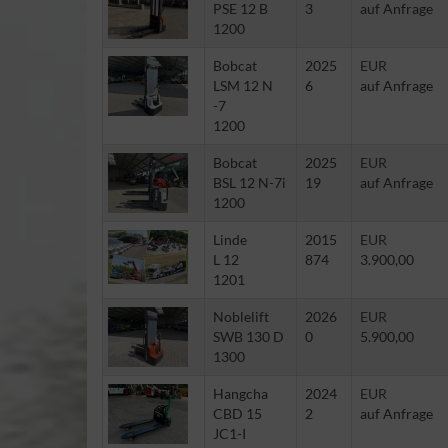
PSE 12 B
3
auf Anfrage
1200
Bobcat
2025
EUR
LSM 12 N
6
auf Anfrage
-7
1200
Bobcat
2025
EUR
BSL 12 N-7i
19
auf Anfrage
1200
Linde
2015
EUR
L 12
874
3.900,00
1201
Noblelift
2026
EUR
SWB 130 D
0
5.900,00
1300
Hangcha
2024
EUR
CBD 15
2
auf Anfrage
JC1-I