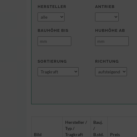
HERSTELLER
ANTRIEB
BAUHÖHE BIS
HUBHÖHE AB
SORTIERUNG
RICHTUNG
G:
Hersteller /
Bauj.
Typ /
/
Bild
Tragkraft
B.std.
Preis