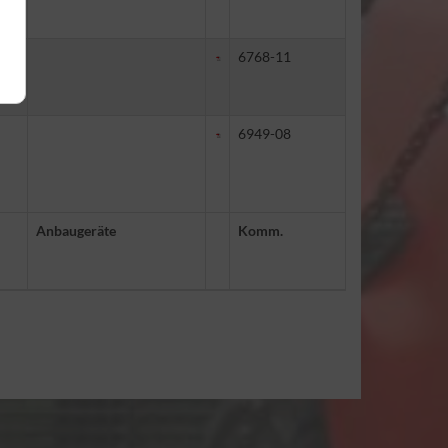
6768-11
6949-08
Anbaugeräte
Komm.