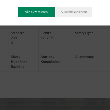
1915
Alle akzeptieren
Auswahl speichern
Triplex
Elektro
Safety Light
5520
6768-11
2408
Standard
Elektro
Safety Light
200
6949-08
0
Mast /
Antrieb /
Ausstattung
Hubhöhe /
Kommission
Bauhöhe