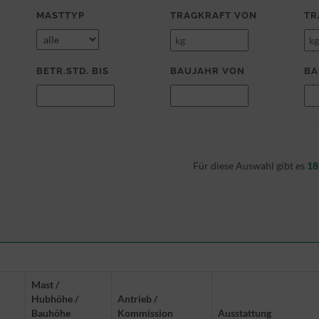
MASTTYP
TRAGKRAFT VON
TR
BETR.STD. BIS
BAUJAHR VON
BA
Für diese Auswahl gibt es
18
Mast /
Hubhöhe /
Antrieb /
Bauhöhe
Kommission
Ausstattung