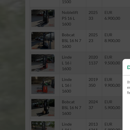
1500
Noblelift
2025
EUR
PS 16 L
33
6.900,00
1600
Bobcat
2025
EUR
BSL 16 N 7
23
8.900,00
1600
Linde
2020
EUR
L 16 i
1137
9.500,00
D
1600
Linde
2019
EUR
I
L 16 i
350
9.900,00
e
1600
f
Bobcat
2024
EUR
BSL 16 N 7
37
5.900,00
1600
Linde
2013
EUR
L 16 i
6261
5.900,00