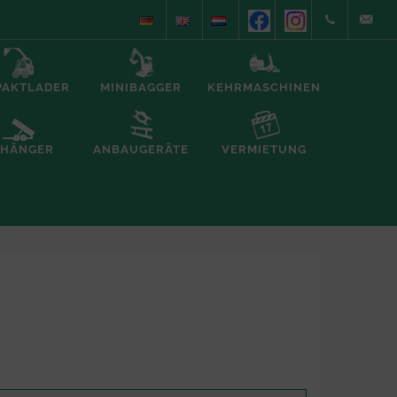
+49
info@alb
PAKTLADER
MINIBAGGER
KEHRMASCHINEN
(0)5935/70557
foerderte
HÄNGER
ANBAUGERÄTE
VERMIETUNG