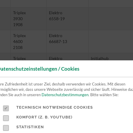
Triplex
Elektro
3930
6558-19
1908
Triplex
Elektro
4600
66687-13
2108
Triplex
Elektro
Initialhub
5316
6658-87
atenschutzeinstellungen / Cookies
2265
Triplex
Elektro
Initialhub, Waage
hre Zufriedenheit ist unser Ziel, deshalb verwenden wir Cookies. Mit diesen
4352
6728-96
rmöglichen wir, dass unsere Webseite zuverlässig und sicher läuft. Hinweise da
1920
inden Sie auch in unseren
Datenschutzbestimmungen
. Bitte wählen Sie:
Triplex
Elektro
TECHNISCH NOTWENDIGE COOKIES
5520
66846-39
2408
KOMFORT (Z. B. YOUTUBE)
Triplex
STATISTIKEN
Initialhub
4266
4875-91