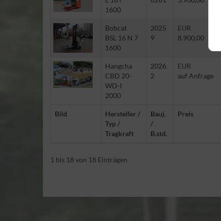
1600
Bobcat
2025
EUR
BSL 16 N 7
9
8.900,00
1600
Hangcha
2026
EUR
CBD 20-
2
auf Anfrage
WD-I
2000
Bild
Hersteller /
Bauj.
Preis
Typ /
/
Tragkraft
B.std.
1 bis 18 von 18 Einträgen