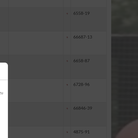
6558-19
66687-13
6658-87
6728-96
zu
66846-39
4875-91