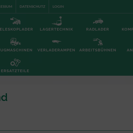
RESSUM
DATENSCHUTZ
LOGIN
ELESKOPLADER
LAGERTECHNIK
RADLADER
KOM
ZUGMASCHINEN
VERLADERAMPEN
ARBEITSBÜHNEN
AN
ERSATZTEILE
nd