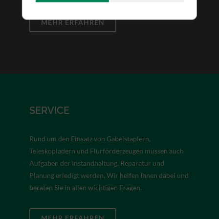
MEHR ERFAHREN
SERVICE
Rund um den Einsatz von Gabelstaplern,
Teleskopladern und Flurförderzeugen müssen auch
Aufgaben der Instandhaltung, Reparatur und
Planung erledigt werden. Wir helfen Ihnen dabei und
beraten Sie in allen wichtigen Fragen.
MEHR ERFAHREN