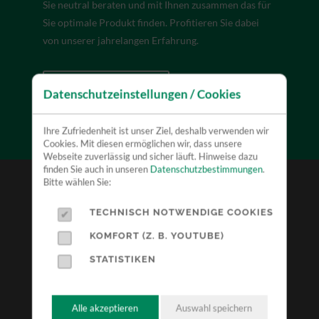
Sie neutral beraten und mit Ihnen zusammen das für
Sie optimale Produkt finden. Profitieren Sie dabei
von unserer jahrelangen Erfahrung.
MEHR ERFAHREN
Datenschutzeinstellungen / Cookies
Ihre Zufriedenheit ist unser Ziel, deshalb verwenden wir
Cookies. Mit diesen ermöglichen wir, dass unsere
Webseite zuverlässig und sicher läuft. Hinweise dazu
finden Sie auch in unseren
Datenschutzbestimmungen
.
Bitte wählen Sie:
VERMIETUNG
TECHNISCH NOTWENDIGE COOKIES
KOMFORT (Z. B. YOUTUBE)
Mit unserer Mietflotte bieten wir Ihnen Geräte vieler
STATISTIKEN
namhafter Markenhersteller (Linde, Toyota, Bobcat,
Manitou, Combilift, Clark, Hyster, Doosan, Hyundai
etc.) in diversen Ausstattungsvarianten an.
Alle akzeptieren
Auswahl speichern