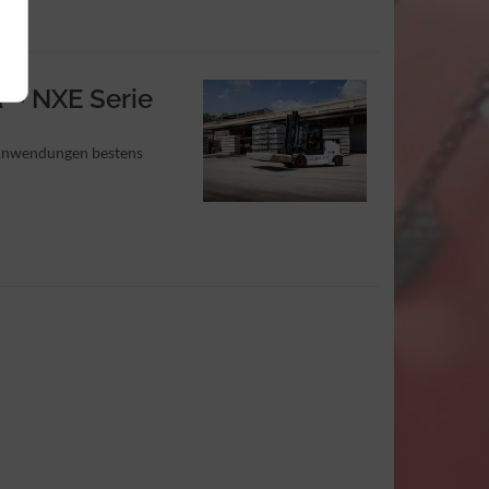
d – NXE Serie
e Anwendungen bestens