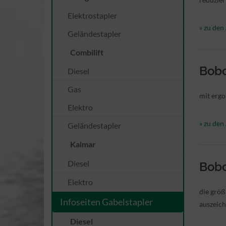
Elektrostapler
» zu den 
Geländestapler
Combilift
Bobc
Diesel
Gas
mit ergo
Elektro
» zu den 
Geländestapler
Kalmar
Diesel
Bobc
Elektro
die größ
Infoseiten Gabelstapler
auszeic
Diesel