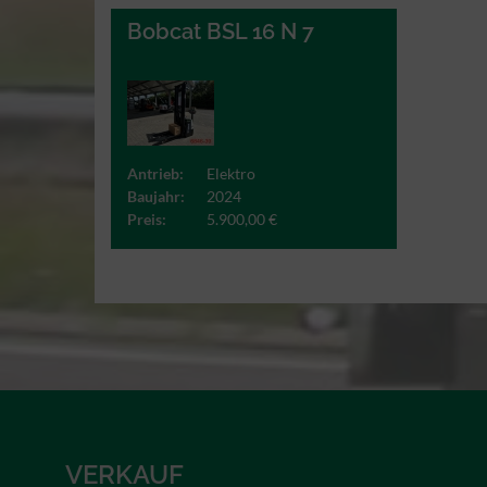
Bobcat BSL 16 N 7
Antrieb:
Elektro
Baujahr:
2024
Preis:
5.900,00 €
VERKAUF