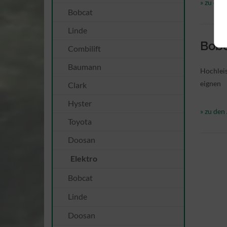
» zu den 
Bobcat
Linde
Bobc
Combilift
Baumann
Hochleis
eignen
Clark
Hyster
» zu den 
Toyota
Doosan
Elektro
Bobcat
Linde
Doosan