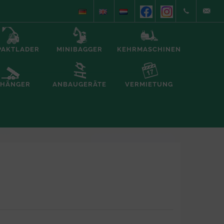
+49
info@alb
PAKTLADER
MINIBAGGER
KEHRMASCHINEN
(0)5935/70557
foerderte
HÄNGER
ANBAUGERÄTE
VERMIETUNG