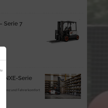
– Serie 7
zu
 – NXE-Serie
ffizienz und Fahrerkomfort