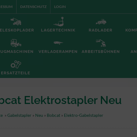
RESSUM
DATENSCHUTZ
LOGIN
ELESKOPLADER
LAGERTECHNIK
RADLADER
KOM
ZUGMASCHINEN
VERLADERAMPEN
ARBEITSBÜHNEN
AN
ERSATZTEILE
bcat Elektrostapler Neu
te
»
Gabelstapler
»
Neu
»
Bobcat
»
Elektro-Gabelstapler