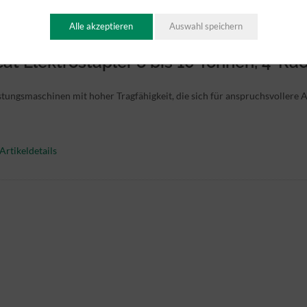
Artikeldetails
Alle akzeptieren
Auswahl speichern
at Elektrostapler 8 bis 10 Tonnen, 4-Ra
tungsmaschinen mit hoher Tragfähigkeit, die sich für anspruchsvoller
Artikeldetails