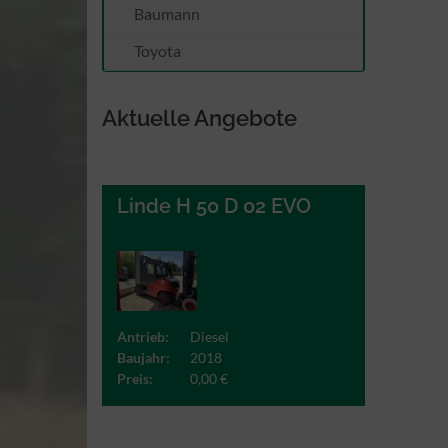
Baumann
Toyota
Aktuelle Angebote
Linde H 50 D 02 EVO
Antrieb:
Diesel
Baujahr:
2018
Preis:
0,00 €