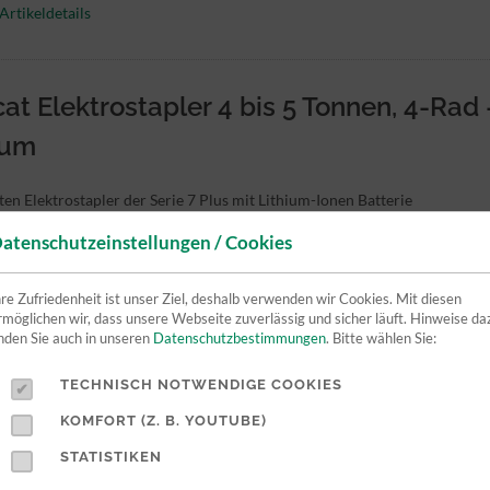
Artikeldetails
at Elektrostapler 4 bis 5 Tonnen, 4-Rad 
ium
ten Elektrostapler der Serie 7 Plus mit Lithium-Ionen Batterie
atenschutzeinstellungen / Cookies
Artikeldetails
hre Zufriedenheit ist unser Ziel, deshalb verwenden wir Cookies. Mit diesen
rmöglichen wir, dass unsere Webseite zuverlässig und sicher läuft. Hinweise da
inden Sie auch in unseren
Datenschutzbestimmungen
. Bitte wählen Sie:
at Elektrostapler 6 bis 8 Tonnen, 4-Rad
TECHNISCH NOTWENDIGE COOKIES
n leichten Zugang, der guten Sicht und des mühelosen Fahrens werden E
KOMFORT (Z. B. YOUTUBE)
erbessert.
STATISTIKEN