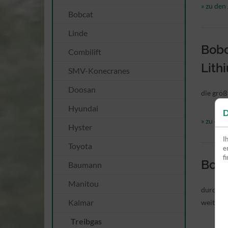
» zu den 
Bobcat
Linde
Bobc
Combilift
Lith
SMV-Konecranes
Doosan
die größ
Hyundai
D
» zu den 
Hyster
I
Toyota
e
f
Bobc
Baumann
Manitou
durch de
Kalmar
weiter v
Treibgas