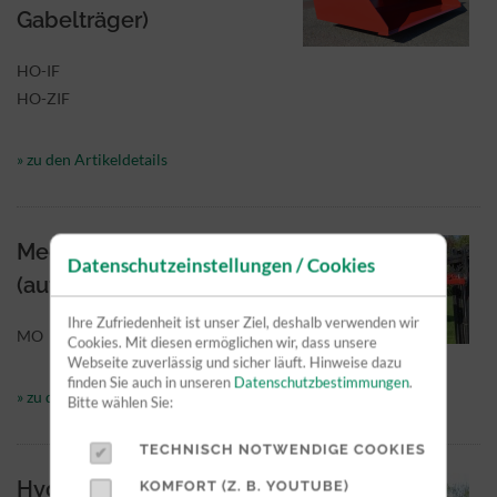
Gabelträger)
HO-IF
HO-ZIF
» zu den Artikeldetails
Mechanische Schaufel
Datenschutzeinstellungen / Cookies
(auf Gabeln)
Ihre Zufriedenheit ist unser Ziel, deshalb verwenden wir
MO
Cookies. Mit diesen ermöglichen wir, dass unsere
Webseite zuverlässig und sicher läuft. Hinweise dazu
finden Sie auch in unseren
Datenschutzbestimmungen
.
» zu den Artikeldetails
Bitte wählen Sie:
TECHNISCH NOTWENDIGE COOKIES
Hydraulische Schaufel
KOMFORT (Z. B. YOUTUBE)