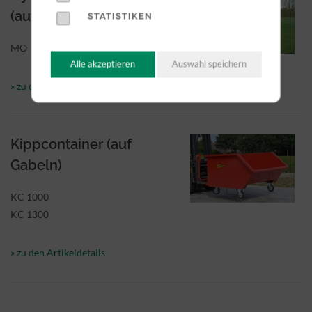
(auf Gabeln)
STATISTIKEN
MO
Alle akzeptieren
Auswahl speichern
» zu den Artikeldetails
Kippcontainer (auf
Gabeln)
KC 1000
KC 1300
» zu den Artikeldetails