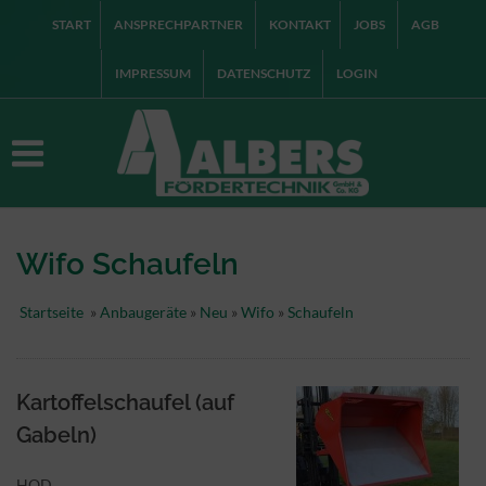
START
ANSPRECHPARTNER
KONTAKT
JOBS
AGB
IMPRESSUM
DATENSCHUTZ
LOGIN
Wifo Schaufeln
Startseite
»
Anbaugeräte
»
Neu
»
Wifo
»
Schaufeln
Kartoffelschaufel (auf
Gabeln)
HOD