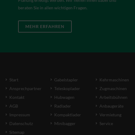
Planung erledigt werden. Wir helfen Ihnen dabei und
beraten Sie in allen wichtigen Fragen.
MEHR ERFAHREN
Start
Gabelstapler
Kehrmaschinen
Ansprechpartner
Teleskoplader
Zugmaschinen
Kontakt
Hubwagen
Arbeitsbühnen
AGB
Radlader
Anbaugeräte
Impressum
Kompaktlader
Vermietung
Datenschutz
Minibagger
Service
Sitemap