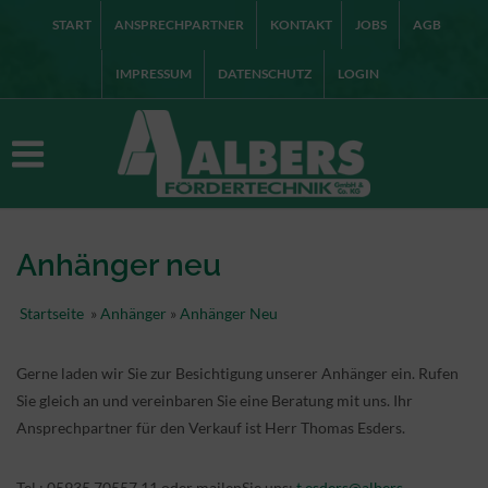
START
ANSPRECHPARTNER
KONTAKT
JOBS
AGB
IMPRESSUM
DATENSCHUTZ
LOGIN
Anhänger neu
Startseite
»
Anhänger
»
Anhänger Neu
Gerne laden wir Sie zur Besichtigung unserer Anhänger ein. Rufen
Sie gleich an und vereinbaren Sie eine Beratung mit uns. Ihr
Ansprechpartner für den Verkauf ist Herr Thomas Esders.
Tel.: 05935 70557 11 oder mailenSie uns:
t.esders@albers-