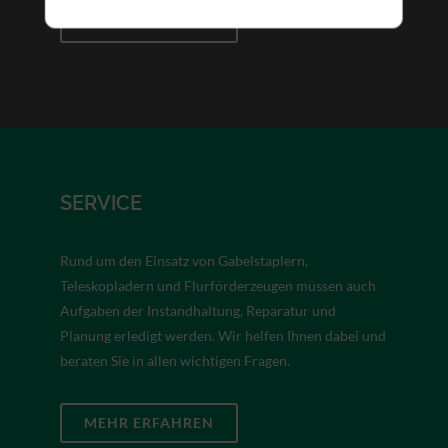
MEHR ERFAHREN
SERVICE
Rund um den Einsatz von Gabelstaplern,
Teleskopladern und Flurförderzeugen müssen auch
Aufgaben der Instandhaltung, Reparatur und
Planung erledigt werden. Wir helfen Ihnen dabei und
beraten Sie in allen wichtigen Fragen.
MEHR ERFAHREN