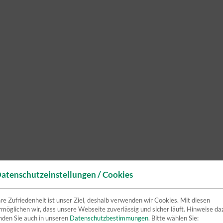
atenschutzeinstellungen / Cookies
hre Zufriedenheit ist unser Ziel, deshalb verwenden wir Cookies. Mit diesen
rmöglichen wir, dass unsere Webseite zuverlässig und sicher läuft. Hinweise da
inden Sie auch in unseren
Datenschutzbestimmungen
. Bitte wählen Sie: