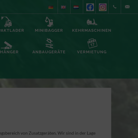
+49
info@alb
PAKTLADER
MINIBAGGER
KEHRMASCHINEN
(0)5935/70557
foerderte
HÄNGER
ANBAUGERÄTE
VERMIETUNG
bereich von Zusatzgeräten. Wir sind in der Lage