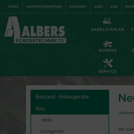
START
ANSPRECHPARTNER
KONTAKT
JOBS
AGB
IMP
GABELSTAPLER
T
DUMPER
SERVICE
Ne
Bestand - Anbaugeräte
Neu
Startsei
Wifo
Wir biet
Drehgeräte