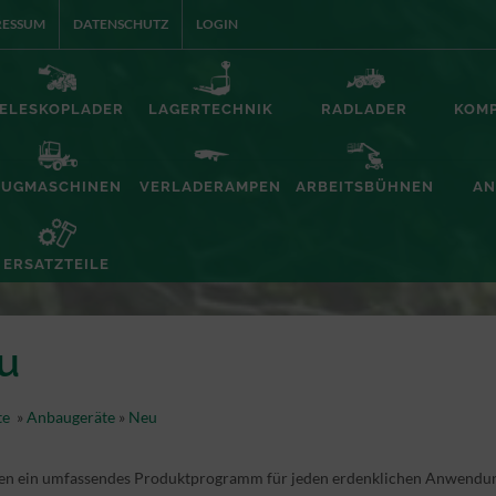
RESSUM
DATENSCHUTZ
LOGIN
ELESKOPLADER
LAGERTECHNIK
RADLADER
KOM
ZUGMASCHINEN
VERLADERAMPEN
ARBEITSBÜHNEN
AN
ERSATZTEILE
u
te
»
Anbaugeräte
»
Neu
en ein umfassendes Produktprogramm für jeden erdenklichen Anwendungs