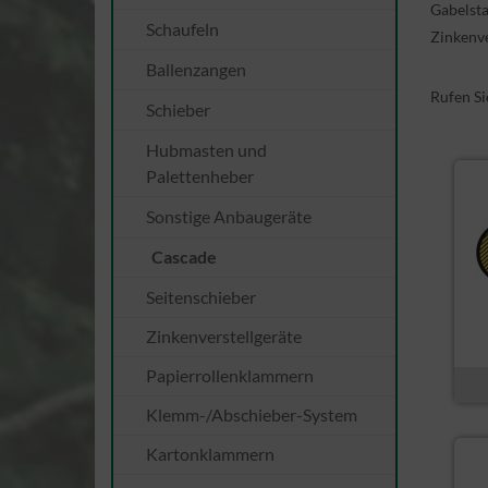
Gabelsta
Schaufeln
Zinkenve
Ballenzangen
Rufen Si
Schieber
Hubmasten und
Palettenheber
Sonstige Anbaugeräte
Cascade
Seitenschieber
Zinkenverstellgeräte
Papierrollenklammern
Klemm-/Abschieber-System
Kartonklammern