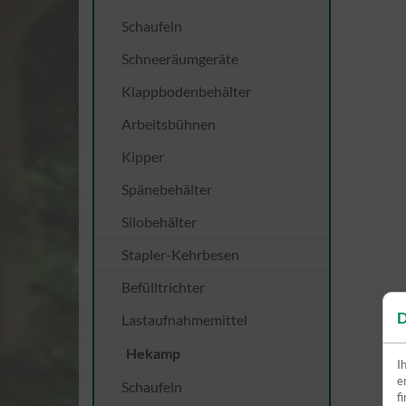
Schaufeln
Schneeräumgeräte
Klappbodenbehälter
Arbeitsbühnen
Kipper
Spänebehälter
Silobehälter
Stapler-Kehrbesen
Befülltrichter
D
Lastaufnahmemittel
Hekamp
I
e
Schaufeln
f