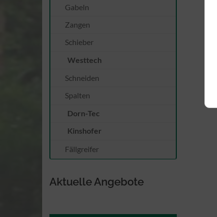
Gabeln
Zangen
Schieber
Westtech
Schneiden
Spalten
Dorn-Tec
Kinshofer
Fällgreifer
Aktuelle Angebote