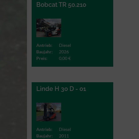
Bobcat TR 50.210
Antrieb:
Diesel
Baujahr:
2026
Preis:
0,00 €
Linde H 30 D - 01
Antrieb:
Diesel
Baujahr:
2011