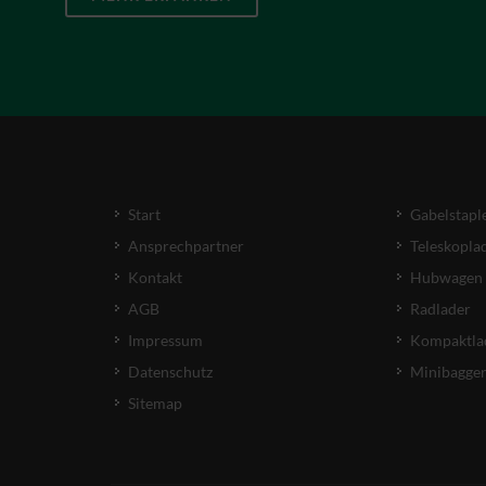
Start
Gabelstapl
Ansprechpartner
Teleskopla
Kontakt
Hubwagen
AGB
Radlader
Impressum
Kompaktla
Datenschutz
Minibagge
Sitemap