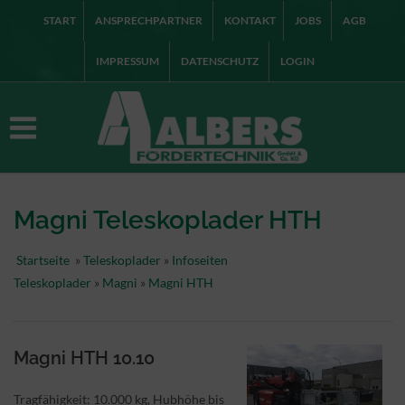
START
ANSPRECHPARTNER
KONTAKT
JOBS
AGB
IMPRESSUM
DATENSCHUTZ
LOGIN
Magni Teleskoplader HTH
Startseite
»
Teleskoplader
»
Infoseiten
Teleskoplader
»
Magni
»
Magni HTH
Magni HTH 10.10
Tragfähigkeit: 10.000 kg, Hubhöhe bis