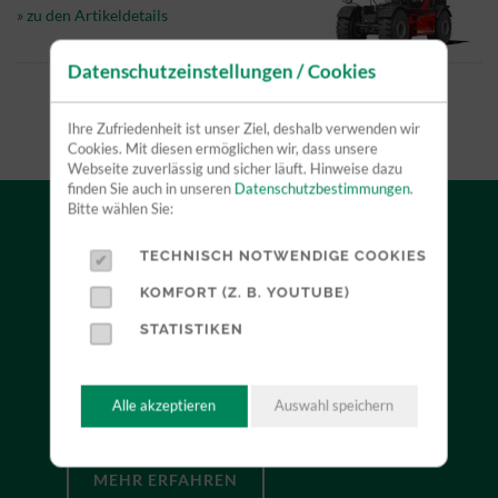
» zu den Artikeldetails
Datenschutzeinstellungen / Cookies
Ihre Zufriedenheit ist unser Ziel, deshalb verwenden wir
Cookies. Mit diesen ermöglichen wir, dass unsere
Webseite zuverlässig und sicher läuft. Hinweise dazu
finden Sie auch in unseren
Datenschutzbestimmungen
.
Bitte wählen Sie:
TECHNISCH NOTWENDIGE COOKIES
VERKAUF
KOMFORT (Z. B. YOUTUBE)
Durch unsere Herstellerunabhängigkeit können wir
STATISTIKEN
Sie neutral beraten und mit Ihnen zusammen das für
Sie optimale Produkt finden. Profitieren Sie dabei
Alle akzeptieren
Auswahl speichern
von unserer jahrelangen Erfahrung.
MEHR ERFAHREN