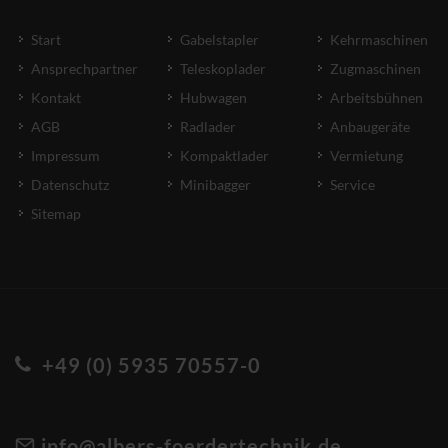
Start
Gabelstapler
Kehrmaschinen
Ansprechpartner
Teleskoplader
Zugmaschinen
Kontakt
Hubwagen
Arbeitsbühnen
AGB
Radlader
Anbaugeräte
Impressum
Kompaktlader
Vermietung
Datenschutz
Minibagger
Service
Sitemap
+49 (0) 5935 70557-0
info@albers-foerdertechnik.de