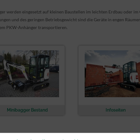
er werden eingesetzt auf kleinen Baustellen im leichten Erdbau oder im
gen und des geringen Betriebsgewicht sind die Geräte in engen Räumen 
nem PKW-Anhänger transportieren.
Minibagger Bestand
Infoseiten