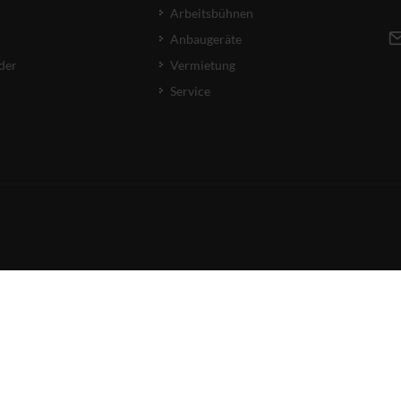
Arbeitsbühnen
Anbaugeräte
der
Vermietung
r
Service
COPYRIGHT © 2026 ALBERS FÖRDERTECHNIK GMBH & CO. KG.