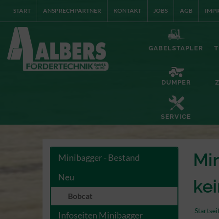
START
ANSPRECHPARTNER
KONTAKT
JOBS
AGB
IMP
GABELSTAPLER
T
DUMPER
SERVICE
Min
Minibagger - Bestand
Neu
kei
Bobcat
Startsei
Infoseiten Minibagger