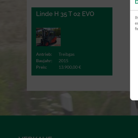
D
Linde H 35 T 02 EVO
I
e
f
Antrieb:
Treibgas
Baujahr:
2015
Preis:
13.900,00 €