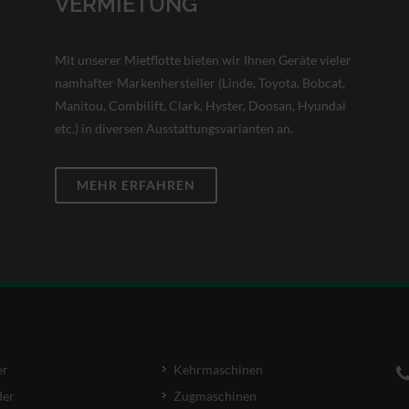
VERMIETUNG
Mit unserer Mietflotte bieten wir Ihnen Geräte vieler
namhafter Markenhersteller (Linde, Toyota, Bobcat,
Manitou, Combilift, Clark, Hyster, Doosan, Hyundai
etc.) in diversen Ausstattungsvarianten an.
MEHR ERFAHREN
er
Kehrmaschinen
der
Zugmaschinen