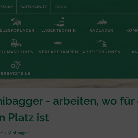
RESSUM
DATENSCHUTZ
LOGIN
ELESKOPLADER
LAGERTECHNIK
RADLADER
KOM
ZUGMASCHINEN
VERLADERAMPEN
ARBEITSBÜHNEN
AN
ERSATZTEILE
ibagger - arbeiten, wo fü
n Platz ist
te
»
Minibagger