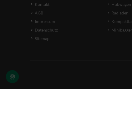
Kontakt
Hubwagen
AGB
Radlader
Impressum
Kompaktla
Datenschutz
Minibagge
Sitemap