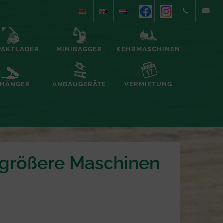
+49
info@alb
PAKTLADER
MINIBAGGER
KEHRMASCHINEN
(0)5935/70557
foerderte
HÄNGER
ANBAUGERÄTE
VERMIETUNG
r größere Maschinen