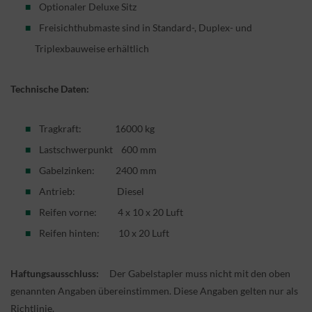
Optionaler Deluxe Sitz
Freisichthubmaste sind in Standard-, Duplex- und
Triplexbauweise erhältlich
Technische Daten:
Tragkraft: 16000 kg
Lastschwerpunkt 600 mm
Gabelzinken: 2400 mm
Antrieb: Diesel
Reifen vorne: 4 x 10 x 20 Luft
Reifen hinten:
10 x 20 Luft
Haftungsausschluss:
Der Gabelstapler muss nicht mit den oben
genannten Angaben übereinstimmen. Diese Angaben gelten nur als
Richtlinie.