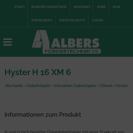
START
ANSPRECHPARTNER
KONTAKT
JOBS
AGB
IMPRESSUM
DATENSCHUTZ
LOGIN
Hyster H 16 XM 6
Startseite
»
Gabelstapler
»
Infoseiten Gabelstapler
»
Diesel
»
Hyster
Informationen zum Produkt
4- und 6-fach bereifter Dieselgabelstapler mit einer Tragkraft von