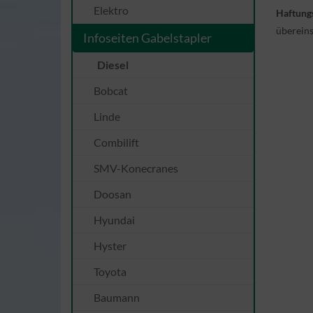
Elektro
Haftungs
übereins
Infoseiten Gabelstapler
Diesel
Bobcat
Linde
Combilift
SMV-Konecranes
Doosan
Hyundai
Hyster
Toyota
Baumann