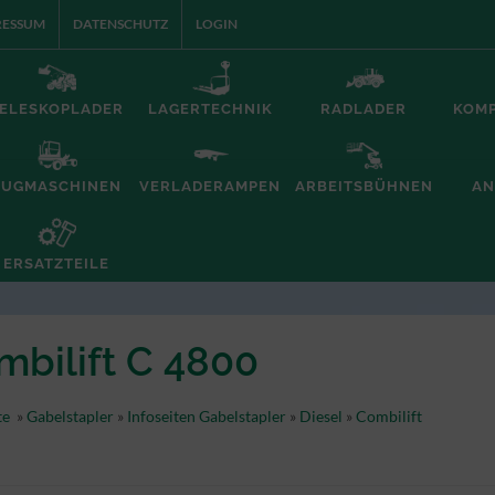
RESSUM
DATENSCHUTZ
LOGIN
ELESKOPLADER
LAGERTECHNIK
RADLADER
KOM
ZUGMASCHINEN
VERLADERAMPEN
ARBEITSBÜHNEN
AN
ERSATZTEILE
mbilift C 4800
te
»
Gabelstapler
»
Infoseiten Gabelstapler
»
Diesel
»
Combilift