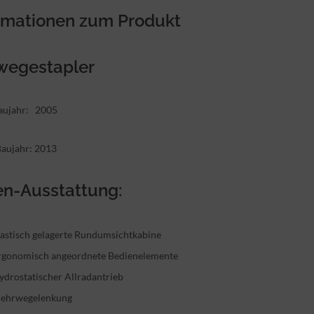
rmationen zum Produkt
wegestapler
Baujahr: 2005
Baujahr: 2013
en-Ausstattung:
lastisch gelagerte Rundumsichtkabine
rgonomisch angeordnete Bedienelemente
ydrostatischer Allradantrieb
ehrwegelenkung