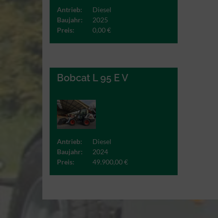
Antrieb:
Diesel
Baujahr:
2025
Preis:
0,00 €
Bobcat L 95 E V
Antrieb:
Diesel
Baujahr:
2024
Preis:
49.900,00 €