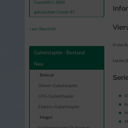
Combilift C 8000
Info
gebrauchter Combi-RT
Vier
» zur Übersicht
Erstes 
Gabelstapler - Bestand
Letztes 
Neu
Bobcat
Seri
Diesel-Gabelstapler
LPG-Gabelstapler
E
E
Elektro-Gabelstapler
H
Magni
M
Geländestapler FL Stage V