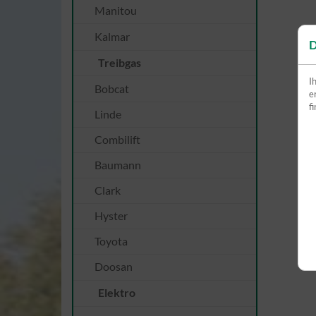
Manitou
Kalmar
D
Treibgas
I
Bobcat
e
f
Linde
Combilift
Baumann
Clark
Hyster
Toyota
Doosan
Elektro