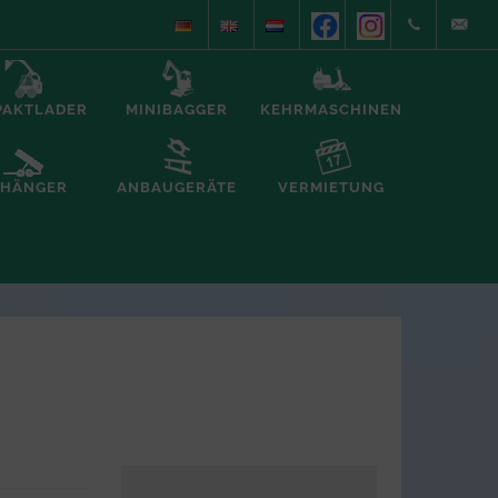
+49
info@alb
PAKTLADER
MINIBAGGER
KEHRMASCHINEN
(0)5935/70557
foerderte
HÄNGER
ANBAUGERÄTE
VERMIETUNG