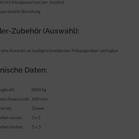
ahrtrichtungswechsel per Joystick
uperelastik-Bereifung
der-Zubehör (Auswahl):
reite Auswahl an maßgeschneiderten Anbaugeräten verfügbar
nische Daten:
ragkraft: 4800 kg
astschwerpunkt 600 mm
ntrieb: Diesel
eifen vorne: 3 x 3
eifen hinten: 3 x 3