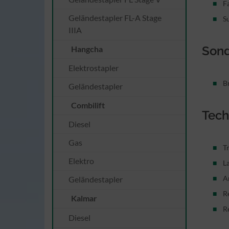
F
Geländestapler FL-A Stage
S
IIIA
Son
Hangcha
Elektrostapler
B
Geländestapler
Combilift
Tech
Diesel
Gas
T
Elektro
L
A
Geländestapler
R
Kalmar
R
Diesel