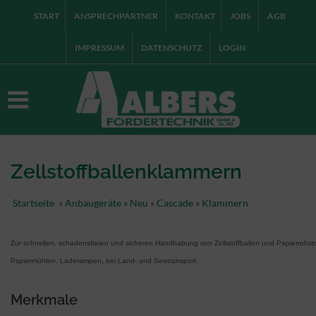
START
ANSPRECHPARTNER
KONTAKT
JOBS
AGB
IMPRESSUM
DATENSCHUTZ
LOGIN
Zellstoffballenklammern
Startseite
»
Anbaugeräte
»
Neu
»
Cascade
»
Klammern
Zur schnellen, schadensfreien und sicheren Handhabung von Zellstoffballen und Papierrohst
Papiermühlen, Laderampen, bei Land- und Seetransport.
Merkmale