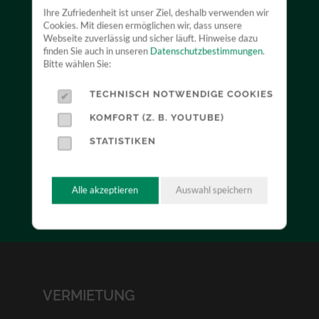
Ihre Zufriedenheit ist unser Ziel, deshalb verwenden wir
VERKAUF
Cookies. Mit diesen ermöglichen wir, dass unsere
Webseite zuverlässig und sicher läuft. Hinweise dazu
finden Sie auch in unseren
Datenschutzbestimmungen
.
Bitte wählen Sie:
Durch unsere Herstellerunabhängigkeit können wir
Sie neutral beraten und mit Ihnen zusammen das für
TECHNISCH NOTWENDIGE COOKIES
Sie optimale Produkt finden. Profitieren Sie dabei
KOMFORT (Z. B. YOUTUBE)
von unserer jahrelangen Erfahrung.
STATISTIKEN
MEHR ERFAHREN
Alle akzeptieren
Auswahl speichern
VERMIETUNG