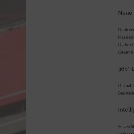
Neue 
Dank ver
klassisc
Dadurch 
Gesamtle
360°-D
Die naht
Baustell
Intell
Setzen S
verbesse