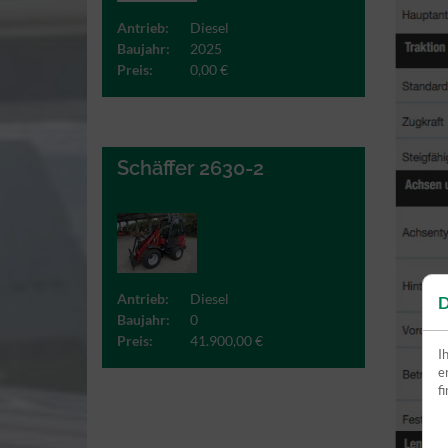
Antrieb:
Diesel
Baujahr:
2025
Preis:
0,00 €
Schäffer 2630-2
Antrieb:
Diesel
D
Baujahr:
0
Preis:
41.900,00 €
I
e
f