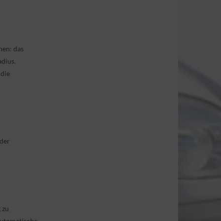
hen: das
adius.
 die
eder
 zu
automatische