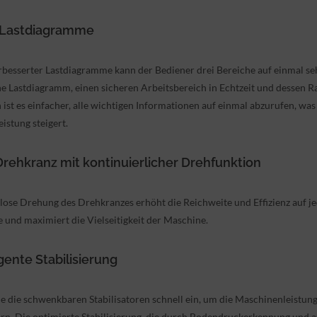
Lastdiagramme
besserter Lastdiagramme kann der Bediener drei Bereiche auf einmal se
he Lastdiagramm, einen sicheren Arbeitsbereich in Echtzeit und dessen R
ist es einfacher, alle wichtigen Informationen auf einmal abzurufen, was
istung steigert.
rehkranz mit kontinuierlicher Drehfunktion
lose Drehung des Drehkranzes erhöht die Reichweite und Effizienz auf j
e und maximiert die Vielseitigkeit der Maschine.
igente Stabilisierung
ie die schwenkbaren Stabilisatoren schnell ein, um die Maschinenleistung
rn. Die optimierte Stabilisierung, die durch Bodendruckerkennung und 