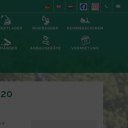
+49
info@alb
PAKTLADER
MINIBAGGER
KEHRMASCHINEN
(0)5935/70557
foerderte
HÄNGER
ANBAUGERÄTE
VERMIETUNG
220
 V-