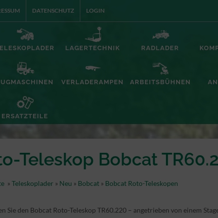
RESSUM
DATENSCHUTZ
LOGIN
ELESKOPLADER
LAGERTECHNIK
RADLADER
KOM
ZUGMASCHINEN
VERLADERAMPEN
ARBEITSBÜHNEN
AN
ERSATZTEILE
to-Teleskop Bobcat TR60.
te
»
Teleskoplader
»
Neu
»
Bobcat
»
Bobcat Roto-Teleskopen
n Sie den Bobcat Roto-Teleskop TR60.220 – angetrieben von einem Stage