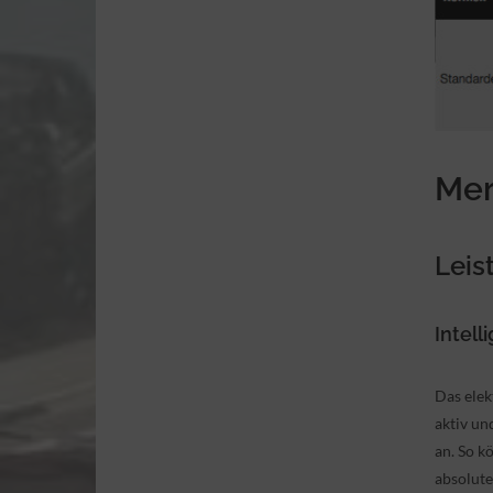
Me
Leis
Intell
Das elek
aktiv un
an. So k
absolute