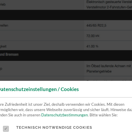
atenschutzeinstellungen / Cookies
hre Zufriedenheit ist unser Ziel, deshalb verwenden wir Cookies. Mit diesen
rmöglichen wir, dass unsere Webseite zuverlässig und sicher läuft. Hinweise da
inden Sie auch in unseren
Datenschutzbestimmungen
. Bitte wählen Sie:
TECHNISCH NOTWENDIGE COOKIES