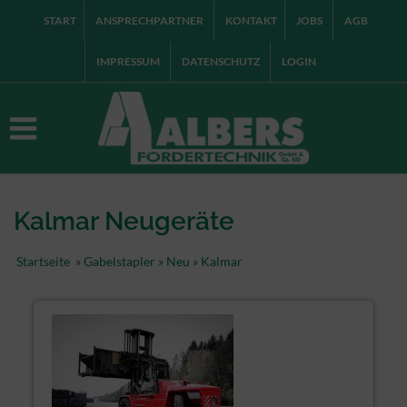
START
ANSPRECHPARTNER
KONTAKT
JOBS
AGB
IMPRESSUM
DATENSCHUTZ
LOGIN
Kalmar Neugeräte
Startseite
»
Gabelstapler
»
Neu
»
Kalmar