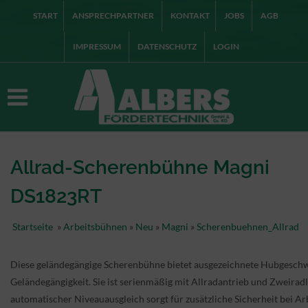
START
ANSPRECHPARTNER
KONTAKT
JOBS
AGB
IMPRESSUM
DATENSCHUTZ
LOGIN
Allrad-Scherenbühne Magni
DS1823RT
Startseite
»
Arbeitsbühnen
»
Neu
»
Magni
»
Scherenbuehnen_Allrad
Diese geländegängige Scherenbühne bietet ausgezeichnete Hubgeschw
Geländegängigkeit. Sie ist serienmäßig mit Allradantrieb und Zweirad
automatischer Niveauausgleich sorgt für zusätzliche Sicherheit bei Ar