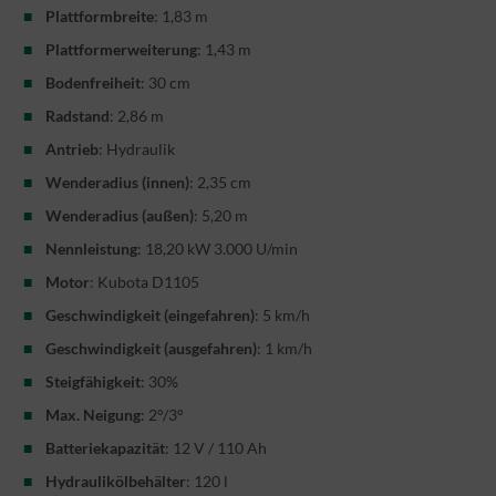
Plattformbreite
: 1,83 m
Plattformerweiterung
: 1,43 m
Bodenfreiheit
: 30 cm
Radstand
: 2,86 m
Antrieb
: Hydraulik
Wenderadius (innen)
: 2,35 cm
Wenderadius (außen)
: 5,20 m
Nennleistung
: 18,20 kW 3.000 U/min
Motor
: Kubota D1105
Geschwindigkeit (eingefahren)
: 5 km/h
Geschwindigkeit (ausgefahren)
: 1 km/h
Steigfähigkeit
: 30%
Max. Neigung
: 2°/3°
Batteriekapazität
: 12 V / 110 Ah
Hydraulikölbehälter
: 120 l