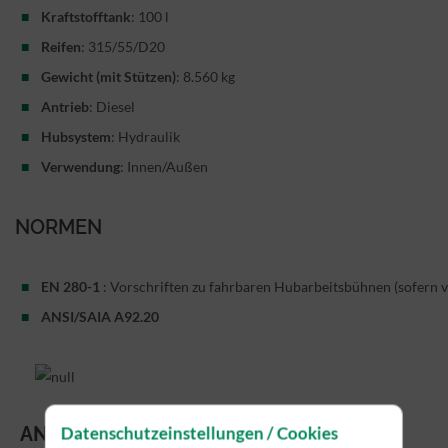
Kraftstofftank
: 100 l
Reifen
: 315/55/D20
Gewicht (mit Stützen)
: 8.560 kg
Antrieb
: Diesel
Hubsystem
: Hydraulik
Verwendung
: Innen/Außen
NORMEN
EN 280-1
: Vorschriften zu fahrbaren Hubarbeitsbühnen (sofern v
ANSI/SAIA A92.20
ANWENDUNGEN
Datenschutzeinstellungen / Cookies