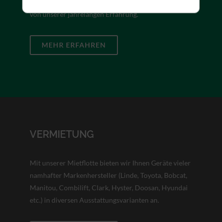
Sie optimale Produkt finden. Profitieren Sie dabei
von unserer jahrelangen Erfahrung.
MEHR ERFAHREN
VERMIETUNG
Mit unserer Mietflotte bieten wir Ihnen Geräte vieler
namhafter Markenhersteller (Linde, Toyota, Bobcat,
Manitou, Combilift, Clark, Hyster, Doosan, Hyundai
etc.) in diversen Ausstattungsvarianten an.