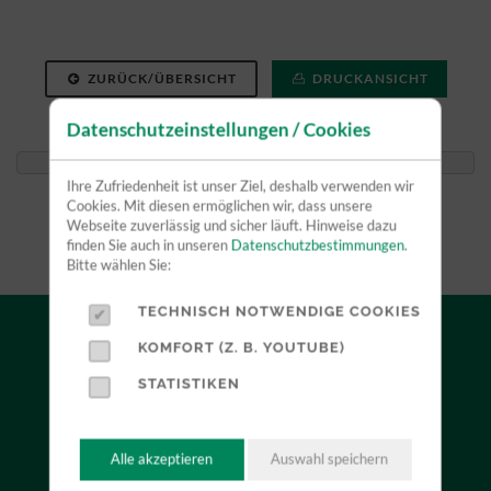
ZURÜCK/ÜBERSICHT
DRUCKANSICHT
Datenschutzeinstellungen / Cookies
DOWNLOAD
Ihre Zufriedenheit ist unser Ziel, deshalb verwenden wir
Cookies. Mit diesen ermöglichen wir, dass unsere
Webseite zuverlässig und sicher läuft. Hinweise dazu
finden Sie auch in unseren
Datenschutzbestimmungen
.
Bitte wählen Sie:
TECHNISCH NOTWENDIGE COOKIES
KOMFORT (Z. B. YOUTUBE)
VERKAUF
STATISTIKEN
Durch unsere Herstellerunabhängigkeit können wir
Alle akzeptieren
Auswahl speichern
Sie neutral beraten und mit Ihnen zusammen das für