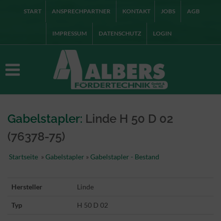
START
ANSPRECHPARTNER
KONTAKT
JOBS
AGB
IMPRESSUM
DATENSCHUTZ
LOGIN
Gabelstapler:
Linde H 50 D 02
(76378-75)
Startseite
»
Gabelstapler
»
Gabelstapler - Bestand
Hersteller
Linde
Typ
H 50 D 02