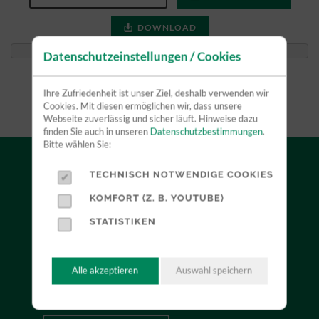
DOWNLOAD
Datenschutzeinstellungen / Cookies
Ihre Zufriedenheit ist unser Ziel, deshalb verwenden wir
Cookies. Mit diesen ermöglichen wir, dass unsere
Webseite zuverlässig und sicher läuft. Hinweise dazu
finden Sie auch in unseren
Datenschutzbestimmungen
.
Bitte wählen Sie:
TECHNISCH NOTWENDIGE COOKIES
VERKAUF
KOMFORT (Z. B. YOUTUBE)
STATISTIKEN
Durch unsere Herstellerunabhängigkeit können wir
Sie neutral beraten und mit Ihnen zusammen das für
Sie optimale Produkt finden. Profitieren Sie dabei
Alle akzeptieren
Auswahl speichern
von unserer jahrelangen Erfahrung.