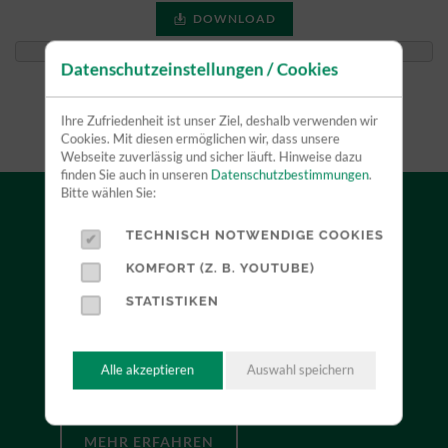
DOWNLOAD
Datenschutzeinstellungen / Cookies
Ihre Zufriedenheit ist unser Ziel, deshalb verwenden wir
Cookies. Mit diesen ermöglichen wir, dass unsere
Webseite zuverlässig und sicher läuft. Hinweise dazu
finden Sie auch in unseren
Datenschutzbestimmungen
.
Bitte wählen Sie:
TECHNISCH NOTWENDIGE COOKIES
VERKAUF
KOMFORT (Z. B. YOUTUBE)
STATISTIKEN
Durch unsere Herstellerunabhängigkeit können wir
Sie neutral beraten und mit Ihnen zusammen das für
Sie optimale Produkt finden. Profitieren Sie dabei
Alle akzeptieren
Auswahl speichern
von unserer jahrelangen Erfahrung.
MEHR ERFAHREN