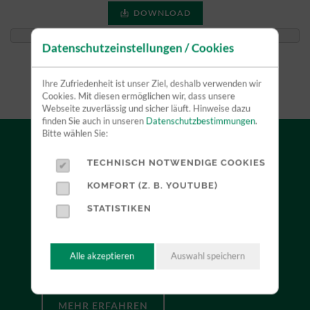
DOWNLOAD
Datenschutzeinstellungen / Cookies
Ihre Zufriedenheit ist unser Ziel, deshalb verwenden wir
Cookies. Mit diesen ermöglichen wir, dass unsere
Webseite zuverlässig und sicher läuft. Hinweise dazu
finden Sie auch in unseren
Datenschutzbestimmungen
.
Bitte wählen Sie:
TECHNISCH NOTWENDIGE COOKIES
VERKAUF
KOMFORT (Z. B. YOUTUBE)
STATISTIKEN
Durch unsere Herstellerunabhängigkeit können wir
Sie neutral beraten und mit Ihnen zusammen das für
Sie optimale Produkt finden. Profitieren Sie dabei
Alle akzeptieren
Auswahl speichern
von unserer jahrelangen Erfahrung.
MEHR ERFAHREN