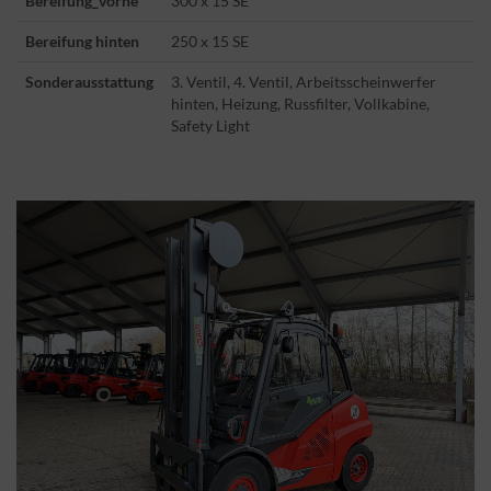
Bereifung_vorne
300 x 15 SE
Bereifung hinten
250 x 15 SE
Sonderausstattung
3. Ventil, 4. Ventil, Arbeitsscheinwerfer
hinten, Heizung, Russfilter, Vollkabine,
Safety Light