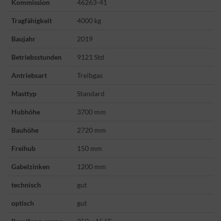
Kommission
46263-41
Tragfähigkeit
4000 kg
Baujahr
2019
Betriebsstunden
9121 Std
Antriebsart
Treibgas
Masttyp
Standard
Hubhöhe
3700 mm
Bauhöhe
2720 mm
Freihub
150 mm
Gabelzinken
1200 mm
technisch
gut
optisch
gut