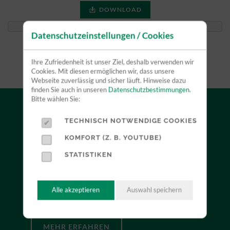
DOWNLOAD
Datenschutzeinstellungen / Cookies
Ihre Zufriedenheit ist unser Ziel, deshalb verwenden wir
Cookies. Mit diesen ermöglichen wir, dass unsere
Webseite zuverlässig und sicher läuft. Hinweise dazu
finden Sie auch in unseren
Datenschutzbestimmungen
.
Bitte wählen Sie:
TECHNISCH NOTWENDIGE COOKIES
VERKAUF
KOMFORT (Z. B. YOUTUBE)
STATISTIKEN
Durch unsere Herstellerunabhängigkeit können wir
Sie neutral beraten und mit Ihnen zusammen das für
Sie optimale Produkt finden. Profitieren Sie dabei
Alle akzeptieren
Auswahl speichern
von unserer jahrelangen Erfahrung.
MEHR ERFAHREN