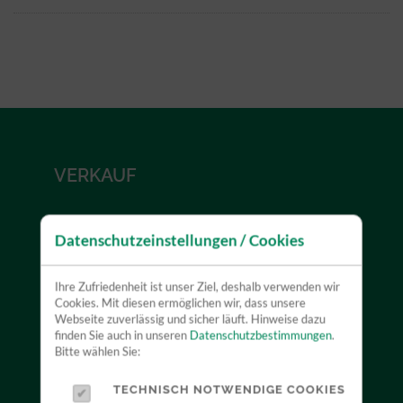
VERKAUF
Durch unsere Herstellerunabhängigkeit können wir
Datenschutzeinstellungen / Cookies
Sie neutral beraten und mit Ihnen zusammen das für
Sie optimale Produkt finden. Profitieren Sie dabei
Ihre Zufriedenheit ist unser Ziel, deshalb verwenden wir
von unserer jahrelangen Erfahrung.
Cookies. Mit diesen ermöglichen wir, dass unsere
Webseite zuverlässig und sicher läuft. Hinweise dazu
finden Sie auch in unseren
Datenschutzbestimmungen
.
MEHR ERFAHREN
Bitte wählen Sie:
TECHNISCH NOTWENDIGE COOKIES