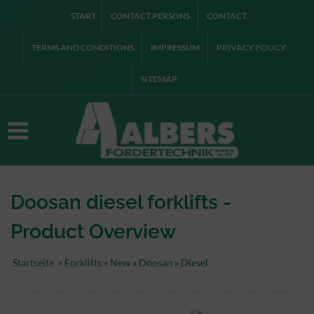
START
CONTACT PERSONS
CONTACT
TERMS AND CONDITIONS
IMPRESSUM
PRIVACY POLICY
SITEMAP
Doosan diesel forklifts -
Product Overview
Startseite
»
Forklifts
»
New
»
Doosan
»
Diesel